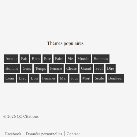
Thèmes populaires
Amour
Fait
Bien
Etre
Faire
Vie
Monde
Hommes
Homme
Gens
Temps
Femme
Chose
Grand
Seul
Dire
Cœur
Dieu
Bon
Femmes
Mal
Jour
Mort
Seule
Bonheur
© 2026 QQ Citations
Facebook
Données personnelles
Contact