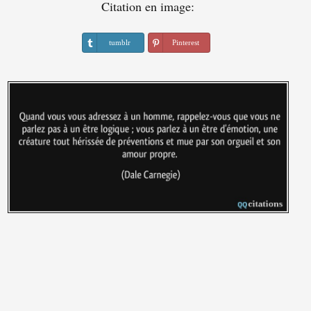
Citation en image:
tumblr
Pinterest