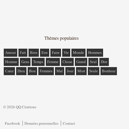
Thèmes populaires
Amour
Fait
Bien
Etre
Faire
Vie
Monde
Hommes
Homme
Gens
Temps
Femme
Chose
Grand
Seul
Dire
Cœur
Dieu
Bon
Femmes
Mal
Jour
Mort
Seule
Bonheur
© 2026 QQ Citations
Facebook
Données personnelles
Contact