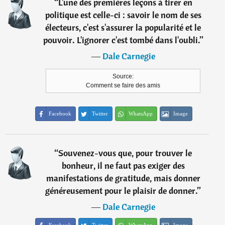
“
L'une des premières leçons à tirer en
politique est celle-ci : savoir le nom de ses
électeurs, c'est s'assurer la popularité et le
pouvoir. L'ignorer c'est tombé dans l'oubli.
”
―
Dale Carnegie
Source:
Comment se faire des amis
Facebook
Twitter
WhatsApp
Image
“
Souvenez-vous que, pour trouver le
bonheur, il ne faut pas exiger des
manifestations de gratitude, mais donner
généreusement pour le plaisir de donner.
”
―
Dale Carnegie