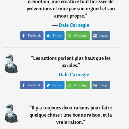
d'émotion, une créature tout hérissée de
préventions et mue par son orgueil et son
amour propre.
”
―
Dale Carnegie
Facebook
Twitter
WhatsApp
Image
“
Les actions parlent plus haut que les
paroles.
”
―
Dale Carnegie
Facebook
Twitter
WhatsApp
Image
“
Il y a toujours deux raisons pour faire
quelque chose : une bonne raison, et la
vraie raison.
”