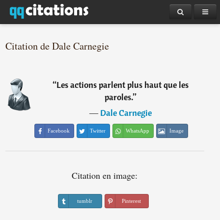
Citation de Dale Carnegie
“
Les actions parlent plus haut que les
paroles.
”
―
Dale Carnegie
Facebook
Twitter
WhatsApp
Image
Citation en image:
tumblr
Pinterest