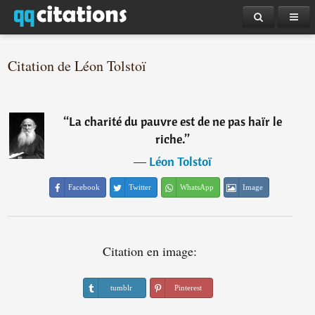
Citation de Léon Tolstoï
“
La charité du pauvre est de ne pas haïr le
riche.
”
―
Léon Tolstoï
Facebook
Twitter
WhatsApp
Image
Citation en image:
tumblr
Pinterest