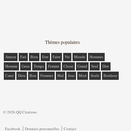
Thèmes populaires
Amour
Fait
Bien
Etre
Faire
Vie
Monde
Hommes
Homme
Gens
Temps
Femme
Chose
Grand
Seul
Dire
Cœur
Dieu
Bon
Femmes
Mal
Jour
Mort
Seule
Bonheur
© 2026 QQ Citations
Facebook
Données personnelles
Contact