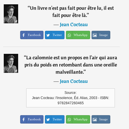
“
Un livre n'est pas fait pour être lu, il est
fait pour être là.
”
―
Jean Cocteau
Facebook
Twitter
WhatsApp
Image
“
La calomnie est un propos en l'air qui aura
pris du poids en retombant dans une oreille
malveillante.
”
―
Jean Cocteau
Source:
Jean Cocteau: l'insolence, Éd. Alias, 2003 - ISBN:
9782847260465
Facebook
Twitter
WhatsApp
Image