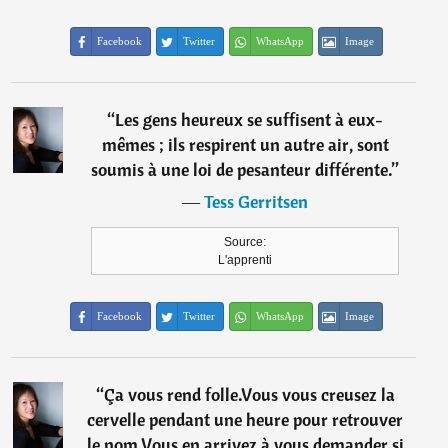
Facebook
Twitter
WhatsApp
Image
“
Les gens heureux se suffisent à eux-
mêmes ; ils respirent un autre air, sont
soumis à une loi de pesanteur différente.
”
―
Tess Gerritsen
Source:
L'apprenti
Facebook
Twitter
WhatsApp
Image
“
Ça vous rend folle.Vous vous creusez la
cervelle pendant une heure pour retrouver
le nom.Vous en arrivez à vous demander si