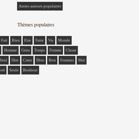
Autres auteurs populaires
Thèmes populaires
Fait
Bien
Etre
Faire
Vie
Monde
Homme
Gens
Temps
Femme
Chose
Seul
Dire
Cœur
Dieu
Bon
Femmes
Mal
ort
Seule
Bonheur