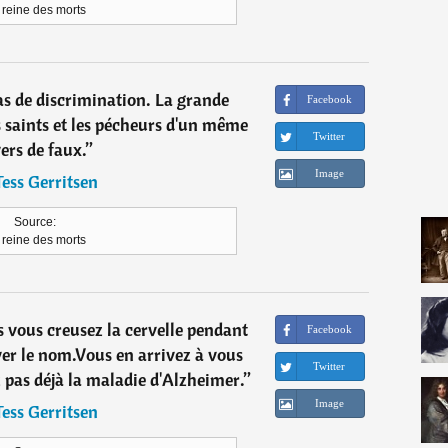
 reine des morts
as de discrimination. La grande
Facebook
 saints et les pécheurs d'un même
Twitter
ers de faux.
”
Image
Tess Gerritsen
Source:
 reine des morts
s vous creusez la cervelle pendant
Facebook
er le nom.Vous en arrivez à vous
Twitter
 pas déjà la maladie d'Alzheimer.
”
Image
Tess Gerritsen