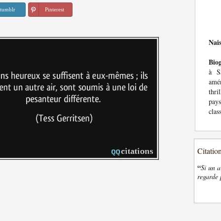
tumblr
Pinterest
Nai
Bio
à S
amé
thri
pays
clas
Citatio
“
Si un a
regarde 