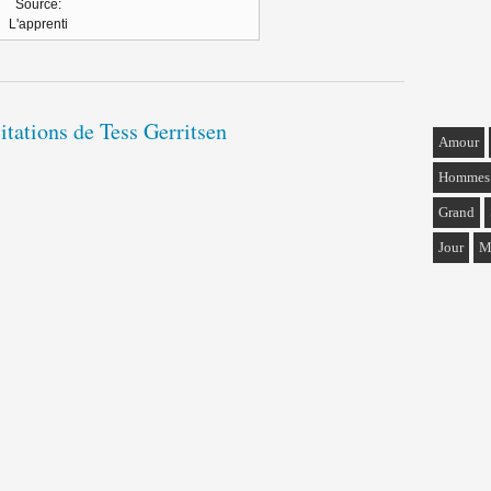
Source:
L'apprenti
citations de Tess Gerritsen
Amour
Hommes
Grand
Jour
M