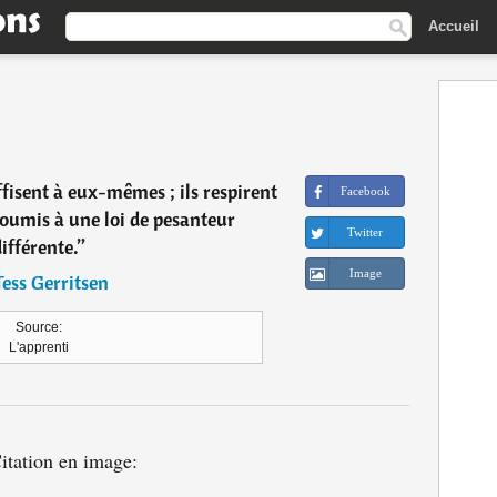
Accueil
fisent à eux-mêmes ; ils respirent
Facebook
soumis à une loi de pesanteur
Twitter
ifférente.
”
Image
Tess Gerritsen
Source:
L'apprenti
itation en image: