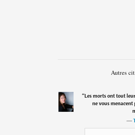
Autres ci
“
Les morts ont tout leur
ne vous menacent pa
m
―