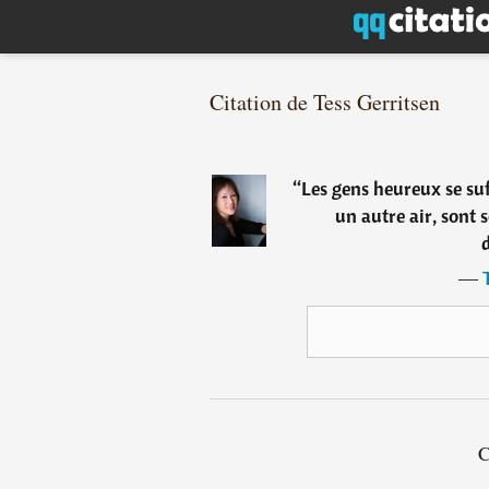
Citation de Tess Gerritsen
“
Les gens heureux se suf
un autre air, sont 
d
―
C