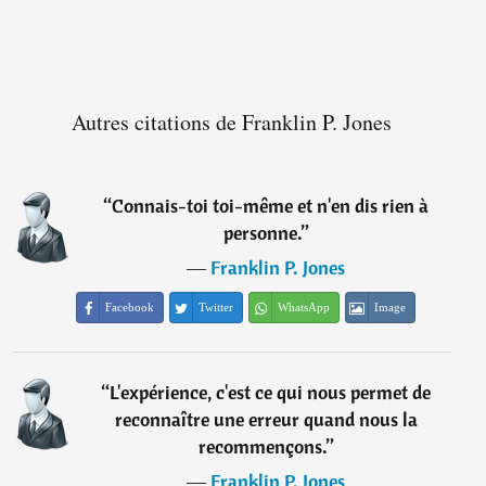
Autres citations de Franklin P. Jones
“
Connais-toi toi-même et n'en dis rien à
personne.
”
―
Franklin P. Jones
Facebook
Twitter
WhatsApp
Image
“
L'expérience, c'est ce qui nous permet de
reconnaître une erreur quand nous la
recommençons.
”
―
Franklin P. Jones