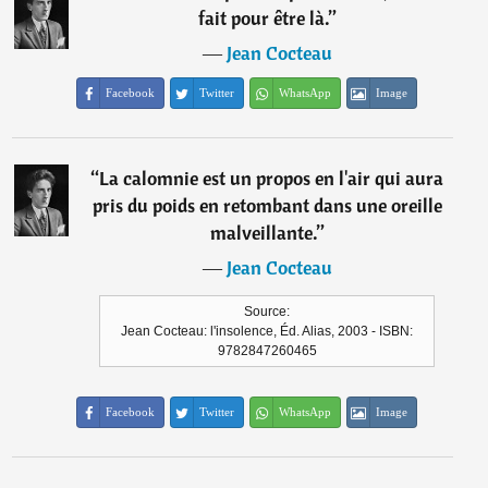
fait pour être là.
”
―
Jean Cocteau
Facebook
Twitter
WhatsApp
Image
“
La calomnie est un propos en l'air qui aura
pris du poids en retombant dans une oreille
malveillante.
”
―
Jean Cocteau
Source:
Jean Cocteau: l'insolence, Éd. Alias, 2003 - ISBN:
9782847260465
Facebook
Twitter
WhatsApp
Image