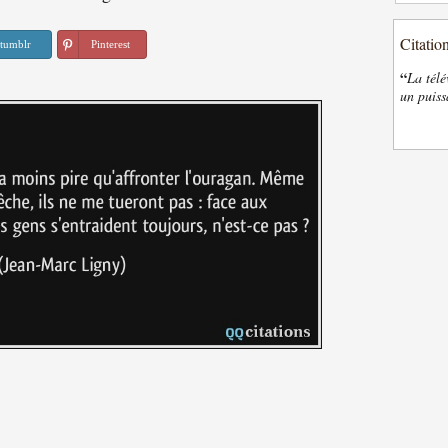
Citatio
tumblr
Pinterest
“
La télé
un puiss