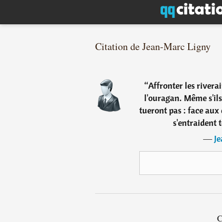
Citation de Jean-Marc Ligny
“
Affronter les rivera
l'ouragan. Même s'il
tueront pas : face aux 
s'entraident t
―
J
C