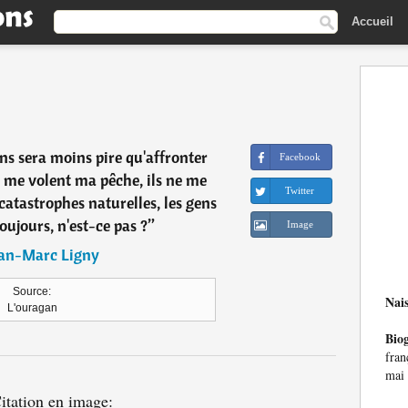
Accueil
ins sera moins pire qu'affronter
Facebook
s me volent ma pêche, ils ne me
Twitter
catastrophes naturelles, les gens
oujours, n'est-ce pas ?
”
Image
ean-Marc Ligny
Source:
Nai
L'ouragan
Bio
fran
mai 
itation en image: