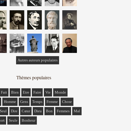
Autres auteurs populaires
Thèmes populaires
Fait
Bien
Etre
Faire
Vie
Monde
Homme
Gens
Temps
Femme
Chose
Seul
Dire
Cœur
Dieu
Bon
Femmes
Mal
ort
Seule
Bonheur