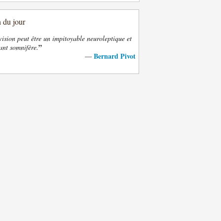
n du jour
vision peut être un impitoyable neuroleptique et
”
ant somnifère.
Bernard Pivot
—