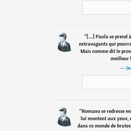
“
[...] Paula se prend 
extravagants qui pourrai
Mais comme dit le prover
meilleur 
―
J
“
Romano se redresse en 
lui montent aux yeux, ma
dans ce monde de brutes.