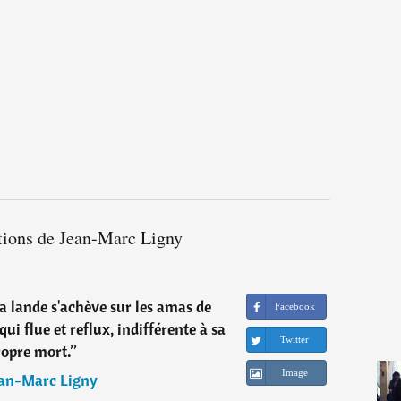
ations de Jean-Marc Ligny
la lande s'achève sur les amas de
Facebook
ui flue et reflux, indifférente à sa
Twitter
ropre mort.
”
Image
ean-Marc Ligny