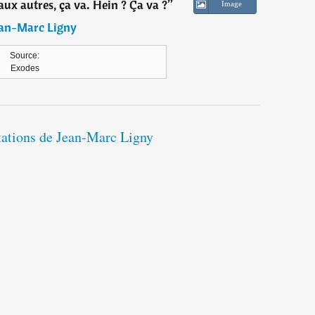
'aux autres, ça va. Hein ? Ça va ?
”
Image
ean-Marc Ligny
Source:
Exodes
itations de Jean-Marc Ligny