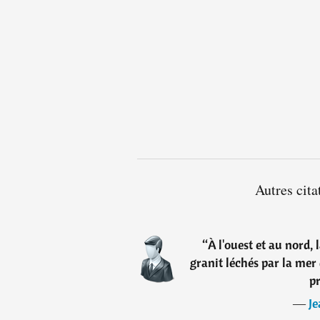
Autres cit
“
À l'ouest et au nord, 
granit léchés par la mer q
p
―
J