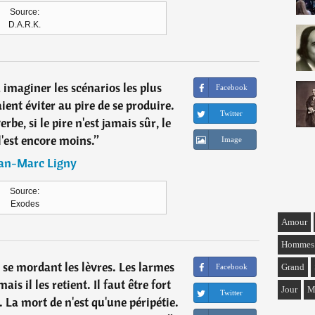
Source:
D.A.R.K.
à imaginer les scénarios les plus
Facebook
ent éviter au pire de se produire.
Twitter
be, si le pire n'est jamais sûr, le
l'est encore moins.
”
Image
ean-Marc Ligny
Source:
Exodes
Amour
Hommes
se mordant les lèvres. Les larmes
Grand
Facebook
is il les retient. Il faut être fort
Jour
M
Twitter
 La mort de n'est qu'une péripétie.