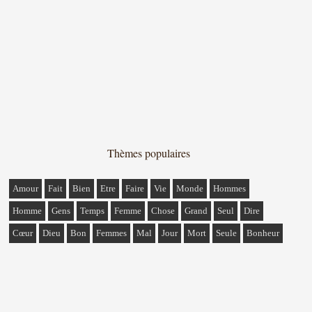
Thèmes populaires
Amour
Fait
Bien
Etre
Faire
Vie
Monde
Hommes
Homme
Gens
Temps
Femme
Chose
Grand
Seul
Dire
Cœur
Dieu
Bon
Femmes
Mal
Jour
Mort
Seule
Bonheur