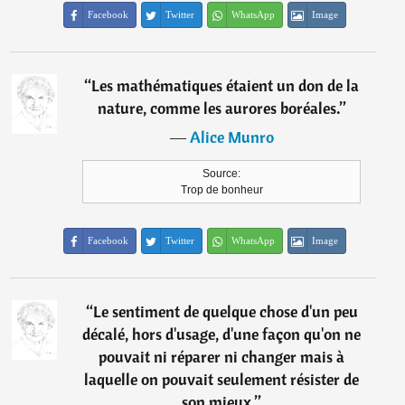
Facebook
Twitter
WhatsApp
Image
“
Les mathématiques étaient un don de la
nature, comme les aurores boréales.
”
―
Alice Munro
Source:
Trop de bonheur
Facebook
Twitter
WhatsApp
Image
“
Le sentiment de quelque chose d'un peu
décalé, hors d'usage, d'une façon qu'on ne
pouvait ni réparer ni changer mais à
laquelle on pouvait seulement résister de
son mieux.
”