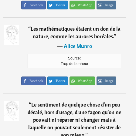
Facebook
Twitter
WhatsApp
Image
“
Les mathématiques étaient un don de la
nature, comme les aurores boréales.
”
―
Alice Munro
Source:
Trop de bonheur
Facebook
Twitter
WhatsApp
Image
“
Le sentiment de quelque chose d'un peu
décalé, hors d'usage, d'une façon qu'on ne
pouvait ni réparer ni changer mais à
laquelle on pouvait seulement résister de
son mieux.
”