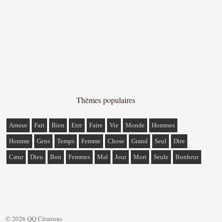
Thèmes populaires
Amour
Fait
Bien
Etre
Faire
Vie
Monde
Hommes
Homme
Gens
Temps
Femme
Chose
Grand
Seul
Dire
Cœur
Dieu
Bon
Femmes
Mal
Jour
Mort
Seule
Bonheur
© 2026 QQ Citations