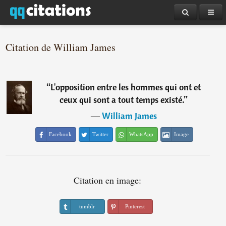
Citation de William James
“
L'opposition entre les hommes qui ont et
ceux qui sont a tout temps existé.
”
―
William James
Facebook
Twitter
WhatsApp
Image
Citation en image:
tumblr
Pinterest