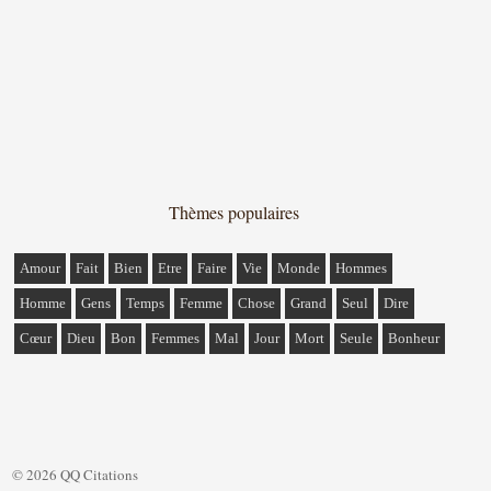
Thèmes populaires
Amour
Fait
Bien
Etre
Faire
Vie
Monde
Hommes
Homme
Gens
Temps
Femme
Chose
Grand
Seul
Dire
Cœur
Dieu
Bon
Femmes
Mal
Jour
Mort
Seule
Bonheur
© 2026 QQ Citations