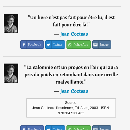
“
Un livre n'est pas fait pour être lu, il est
fait pour être là.
”
―
Jean Cocteau
Facebook
Twitter
WhatsApp
Image
“
La calomnie est un propos en l'air qui aura
pris du poids en retombant dans une oreille
malveillante.
”
―
Jean Cocteau
Source:
Jean Cocteau: l'insolence, Éd. Alias, 2003 - ISBN:
9782847260465
Facebook
Twitter
WhatsApp
Image