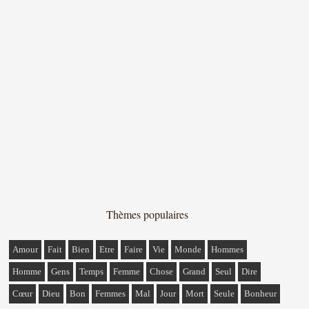
Thèmes populaires
Amour
Fait
Bien
Etre
Faire
Vie
Monde
Hommes
Homme
Gens
Temps
Femme
Chose
Grand
Seul
Dire
Cœur
Dieu
Bon
Femmes
Mal
Jour
Mort
Seule
Bonheur