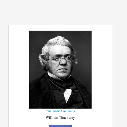
Wikimedia Commons
William Thackeray