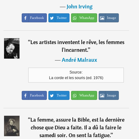
―
John Irving
Facebook
Twitter
WhatsApp
Image
“
Les artistes inventent le rêve, les femmes
l'incarnent.
”
―
André Malraux
Source:
La corde et les souris (ed. 1976)
Facebook
Twitter
WhatsApp
Image
“
La femme, assure la Bible, est la dernière
chose que Dieu a faite. Il a dû la faire le
samedi soir. On sent la fatigue.
”