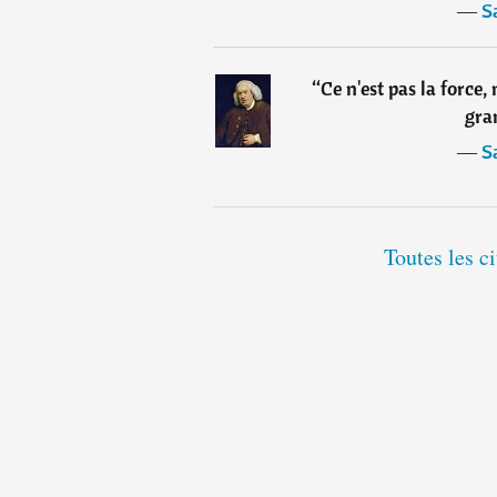
―
S
“
Ce n'est pas la force,
gra
―
S
Toutes les c