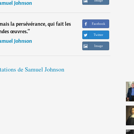
Image
amuel Johnson
 mais la persévérance, qui fait les
Facebook
ndes œuvres.
”
Twitter
amuel Johnson
Image
itations de Samuel Johnson