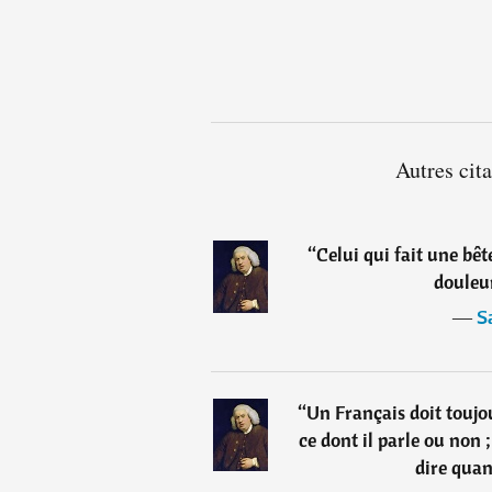
Autres cit
“
Celui qui fait une bê
douleu
―
S
“
Un Français doit toujou
ce dont il parle ou non 
dire quand