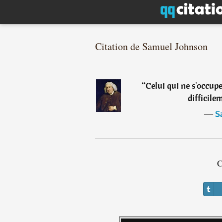
Citation de Samuel Johnson
“
Celui qui ne s'occup
difficile
―
S
C