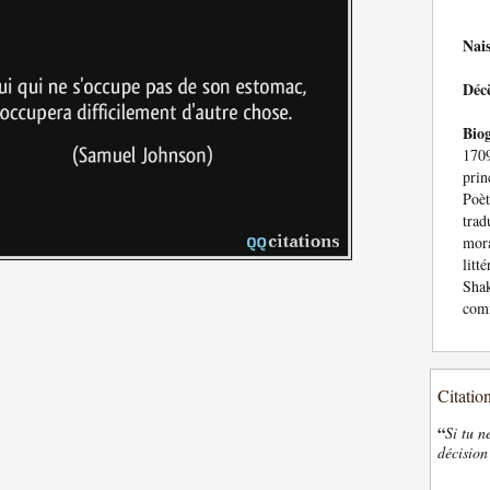
Nai
Déc
Bio
1709
prin
Poè
trad
mora
litt
Sha
comm
Citatio
“
Si tu n
décision