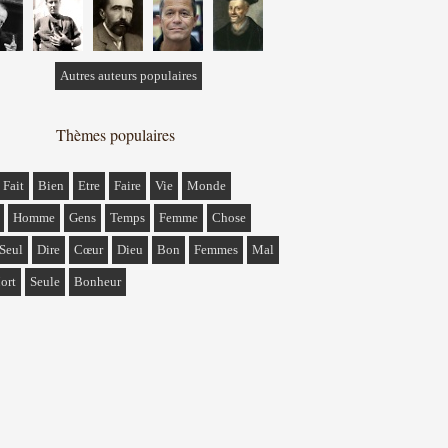
Autres auteurs populaires
Thèmes populaires
Fait
Bien
Etre
Faire
Vie
Monde
Homme
Gens
Temps
Femme
Chose
Seul
Dire
Cœur
Dieu
Bon
Femmes
Mal
ort
Seule
Bonheur