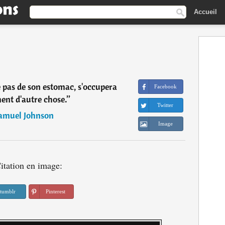
Accueil
e pas de son estomac, s'occupera
Facebook
ment d'autre chose.
”
Twitter
amuel Johnson
Image
itation en image:
tumblr
Pinterest