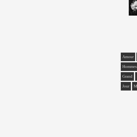
Amour
Hommes
Grand
Jour
M