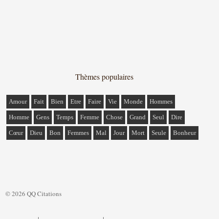
Thèmes populaires
Amour
Fait
Bien
Etre
Faire
Vie
Monde
Hommes
Homme
Gens
Temps
Femme
Chose
Grand
Seul
Dire
Cœur
Dieu
Bon
Femmes
Mal
Jour
Mort
Seule
Bonheur
© 2026 QQ Citations