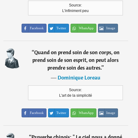
Source:
L'infiniment peu
Facebook
Twitter
WhatsApp
Image
“
Quand on prend soin de son corps, on
prend soin de son esprit, on peut alors
prendre soin des autres.
”
―
Dominique Loreau
Source:
L'art de la simplicité
Facebook
Twitter
WhatsApp
Image
“
Proverbe chinois: " Le ciel nous a donné