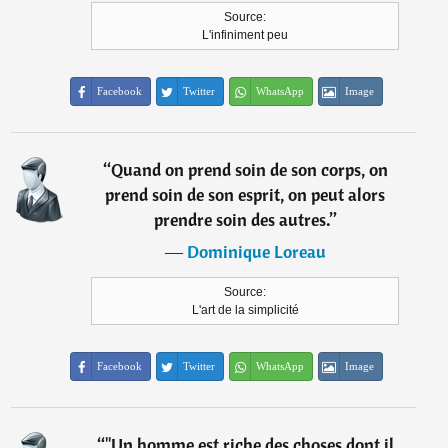
Source:
L'infiniment peu
Facebook
Twitter
WhatsApp
Image
“
Quand on prend soin de son corps, on
prend soin de son esprit, on peut alors
prendre soin des autres.
”
―
Dominique Loreau
Source:
L'art de la simplicité
Facebook
Twitter
WhatsApp
Image
“
"Un homme est riche des choses dont il