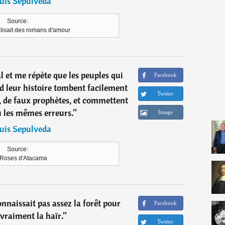
uis Sepulveda
Source:
 lisait des romans d'amour
l et me répète que les peuples qui
Facebook
d leur histoire tombent facilement
Twitter
s, de faux prophètes, et commettent
 les mêmes erreurs.
”
Image
uis Sepulveda
Source:
 Roses d'Atacama
connaissait pas assez la forêt pour
Facebook
vraiment la haïr.
”
Twitter