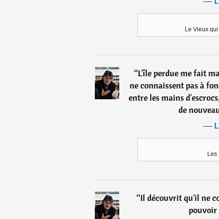
―
L
Le Vieux qui
“
L'île perdue me fait ma
ne connaissent pas à fon
entre les mains d'escroc
de nouveau
―
L
Les
“
Il découvrit qu'il ne 
pouvoir 