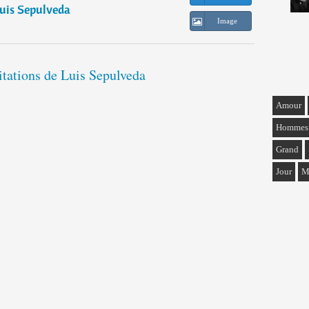
uis Sepulveda
Image
itations de Luis Sepulveda
Amour
Hommes
Grand
Jour
M