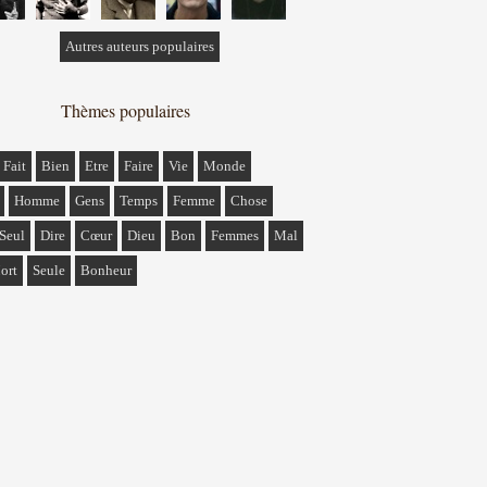
Autres auteurs populaires
Thèmes populaires
Fait
Bien
Etre
Faire
Vie
Monde
Homme
Gens
Temps
Femme
Chose
Seul
Dire
Cœur
Dieu
Bon
Femmes
Mal
ort
Seule
Bonheur