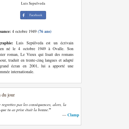
Luis Sepulveda
Facebook
ssance:
(76 ans)
4 octobre 1949
graphie:
Luis Sepúlveda est un écrivain
lien né le 4 octobre 1949 à Ovalle. Son
ier roman, Le Vieux qui lisait des romans
our, traduit en trente-cinq langues et adapté
grand écran en 2001, lui a apporté une
mmée internationale.
n du jour
e regrettes pas les conséquences, alors, la
”
 que tu as prise était la bonne.
Clamp
—