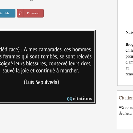
tumblr
Pinterest
Nai
Bio
chi
prem
d'am
au 
reno
Citatio
“
Si tu n
décision