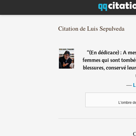
Citation de Luis Sepulveda
“
(En dédicace) : A m
femmes qui sont tombés,
blessures, conservé leurs
―
L
L'ombre de
C