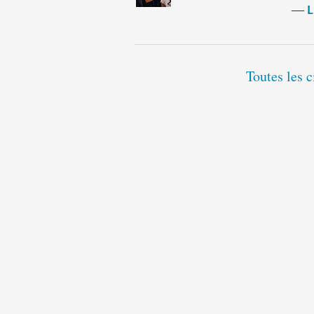
―
L
Toutes les c