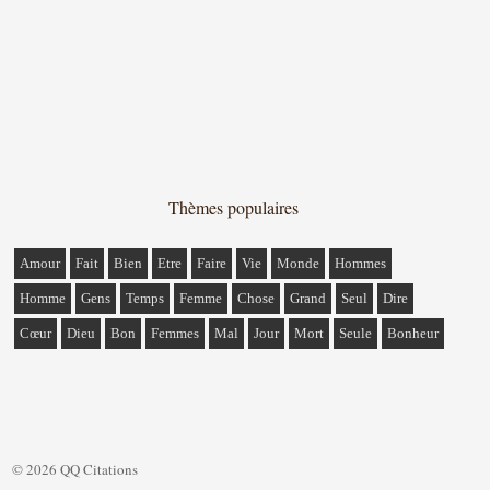
Thèmes populaires
Amour
Fait
Bien
Etre
Faire
Vie
Monde
Hommes
Homme
Gens
Temps
Femme
Chose
Grand
Seul
Dire
Cœur
Dieu
Bon
Femmes
Mal
Jour
Mort
Seule
Bonheur
© 2026 QQ Citations