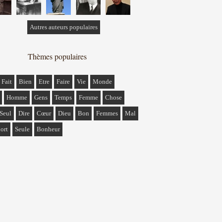
Autres auteurs populaires
Thèmes populaires
Fait
Bien
Etre
Faire
Vie
Monde
Homme
Gens
Temps
Femme
Chose
Seul
Dire
Cœur
Dieu
Bon
Femmes
Mal
ort
Seule
Bonheur