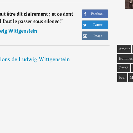
eut être dit clairement ; et ce dont
Facebook
l faut le passer sous silence.
”
Twitter
wig Wittgenstein
Image
Amour
ations de Ludwig Wittgenstein
Hommes
Grand
Jour
M