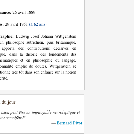
ssance:
26 avril 1889
ès:
(à 62 ans)
29 avril 1951
graphie:
Ludwig Josef Johann Wittgenstein
un philosophe autrichien, puis britannique,
 apporta des contributions décisives en
ique, dans la théorie des fondements des
hématiques et en philosophie du langage.
onnalité emplie de doutes, Wittgenstein se
tionne très tôt dans son enfance sur la notion
érité,
n du jour
vision peut être un impitoyable neuroleptique et
”
ant somnifère.
Bernard Pivot
—