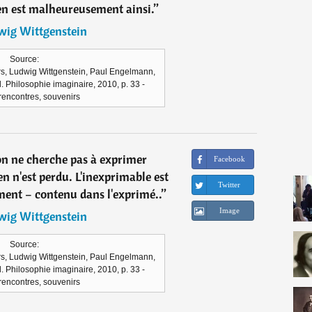
 en est malheureusement ainsi.
”
wig Wittgenstein
Source:
irs, Ludwig Wittgenstein, Paul Engelmann,
ll. Philosophie imaginaire, 2010, p. 33 -
 rencontres, souvenirs
si on ne cherche pas à exprimer
Facebook
en n'est perdu. L'inexprimable est
Twitter
ment – contenu dans l'exprimé..
”
Image
wig Wittgenstein
Source:
irs, Ludwig Wittgenstein, Paul Engelmann,
ll. Philosophie imaginaire, 2010, p. 33 -
 rencontres, souvenirs