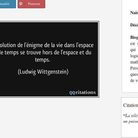
tumblr
Pinterest
Nai
Déc
Bio
est 
qui
log
mat
Pers
ques
de v
Citatio
“
La télé
un puiss