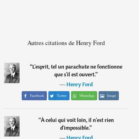
Autres citations de Henry Ford
“
L'esprit, tel un parachute ne fonctionne
que s'il est ouvert.
”
―
Henry Ford
Facebook
Twitter
WhatsApp
Image
“
À celui qui voit loin, il n'est rien
d'impossible.
”
―
Henry Ford