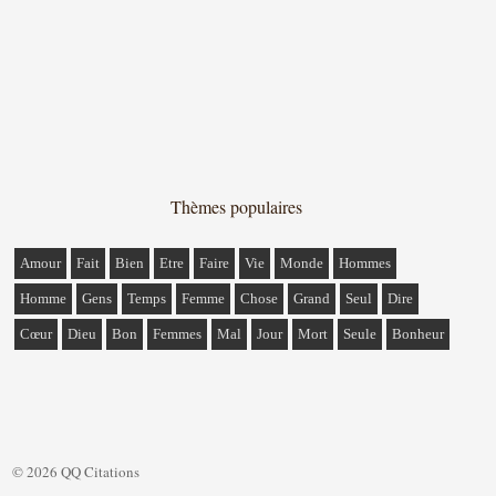
Thèmes populaires
Amour
Fait
Bien
Etre
Faire
Vie
Monde
Hommes
Homme
Gens
Temps
Femme
Chose
Grand
Seul
Dire
Cœur
Dieu
Bon
Femmes
Mal
Jour
Mort
Seule
Bonheur
© 2026 QQ Citations