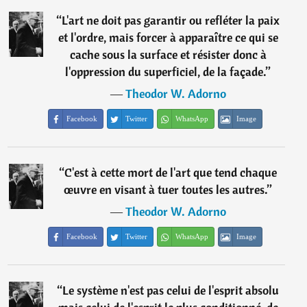
“
L'art ne doit pas garantir ou refléter la paix
et l'ordre, mais forcer à apparaître ce qui se
cache sous la surface et résister donc à
l'oppression du superficiel, de la façade.
”
―
Theodor W. Adorno
Facebook
Twitter
WhatsApp
Image
“
C'est à cette mort de l'art que tend chaque
œuvre en visant à tuer toutes les autres.
”
―
Theodor W. Adorno
Facebook
Twitter
WhatsApp
Image
“
Le système n'est pas celui de l'esprit absolu