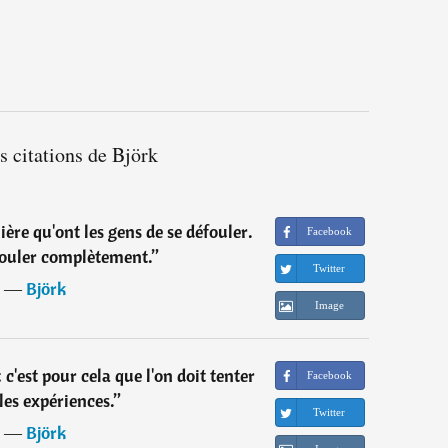
s citations de Björk
ière qu'ont les gens de se défouler.
Facebook
aouler complètement.
”
Twitter
―
Björk
Image
 c'est pour cela que l'on doit tenter
Facebook
les expériences.
”
Twitter
―
Björk