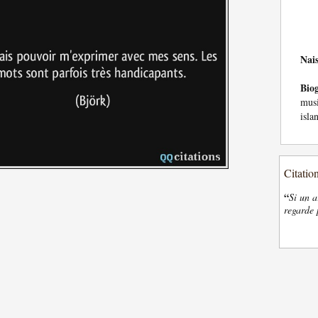
Nai
Bio
musi
isla
Citatio
“
Si un a
regarde 