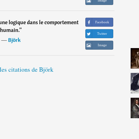
Image
cune logique dans le comportement
Facebook
humain.
”
Twitter
―
Björk
Image
les citations de Björk