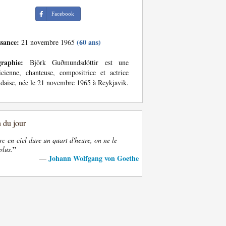
Facebook
ssance:
(60 ans)
21 novembre 1965
graphie:
Björk Guðmundsdóttir est une
cienne, chanteuse, compositrice et actrice
ndaise, née le 21 novembre 1965 à Reykjavik.
n du jour
rc-en-ciel dure un quart d'heure, on ne le
”
plus.
Johann Wolfgang von Goethe
—