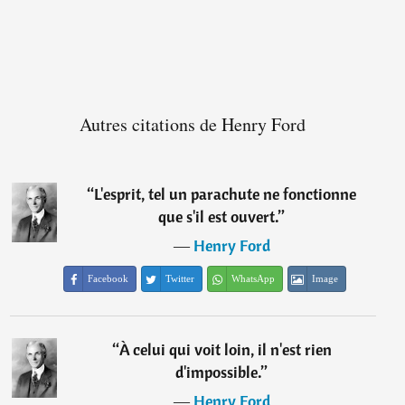
Autres citations de Henry Ford
“
L'esprit, tel un parachute ne fonctionne
que s'il est ouvert.
”
―
Henry Ford
Facebook
Twitter
WhatsApp
Image
“
À celui qui voit loin, il n'est rien
d'impossible.
”
―
Henry Ford