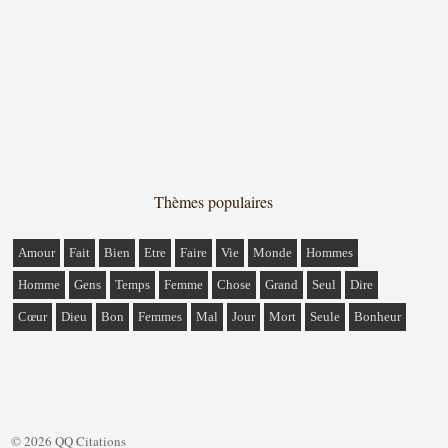
Thèmes populaires
Amour
Fait
Bien
Etre
Faire
Vie
Monde
Hommes
Homme
Gens
Temps
Femme
Chose
Grand
Seul
Dire
Cœur
Dieu
Bon
Femmes
Mal
Jour
Mort
Seule
Bonheur
© 2026 QQ Citations