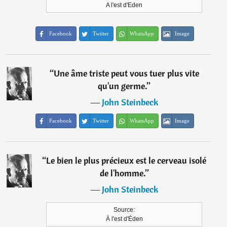
A l'est d'Eden
Facebook
Twitter
WhatsApp
Image
“
Une âme triste peut vous tuer plus vite
qu'un germe.
”
―
John Steinbeck
Facebook
Twitter
WhatsApp
Image
“
Le bien le plus précieux est le cerveau isolé
de l'homme.
”
―
John Steinbeck
Source:
À l'est d'Éden