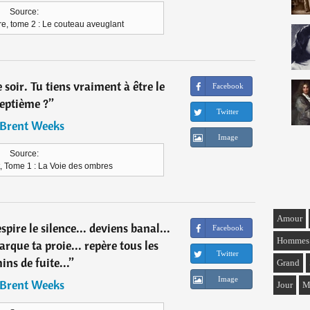
Source:
re, tome 2 : Le couteau aveuglant
 soir. Tu tiens vraiment à être le
Facebook
eptième ?
”
Twitter
Brent Weeks
Image
Source:
t, Tome 1 : La Voie des ombres
Amour
spire le silence... deviens banal...
Facebook
Hommes
arque ta proie... repère tous les
Twitter
ns de fuite...
”
Grand
Image
Brent Weeks
Jour
M