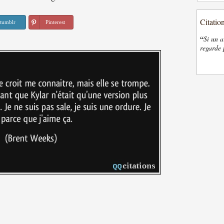
Citatio
tumblr
Pinterest
“
Si un a
regarde 