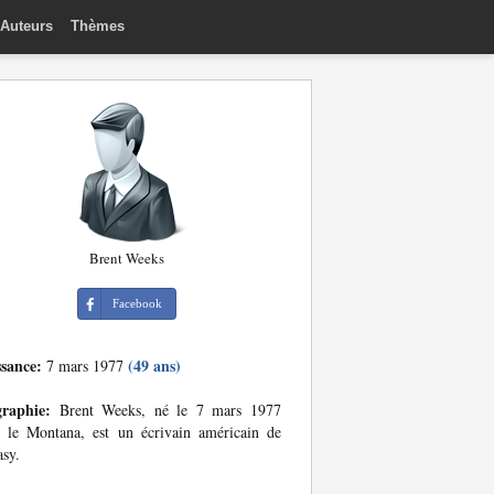
Auteurs
Thèmes
Brent Weeks
Facebook
ssance:
(49 ans)
7 mars 1977
graphie:
Brent Weeks, né le 7 mars 1977
 le Montana, est un écrivain américain de
asy.