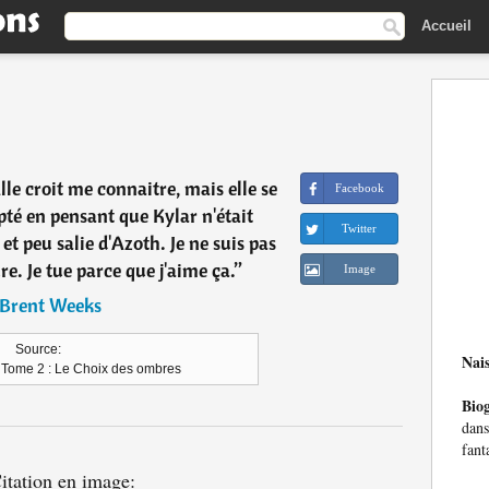
Accueil
Elle croit me connaitre, mais elle se
Facebook
pté en pensant que Kylar n'était
Twitter
et peu salie d'Azoth. Je ne suis pas
ure. Je tue parce que j'aime ça.
”
Image
Brent Weeks
Source:
Nai
, Tome 2 : Le Choix des ombres
Bio
dans
fant
itation en image: