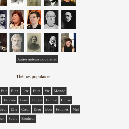
Autres auteurs populaires
Thèmes populaires
Fait
Bien
Etre
Faire
Vie
Monde
Homme
Gens
Temps
Femme
Chose
Seul
Dire
Cœur
Dieu
Bon
Femmes
Mal
ort
Seule
Bonheur