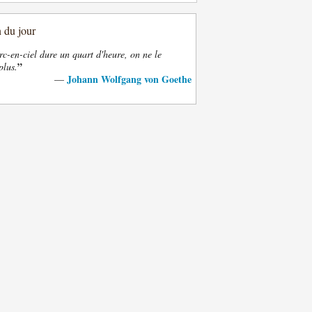
n du jour
rc-en-ciel dure un quart d'heure, on ne le
”
plus.
Johann Wolfgang von Goethe
—