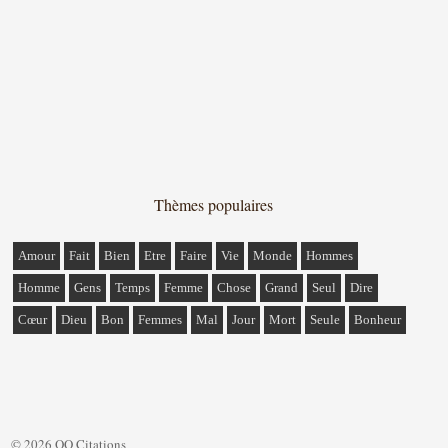
Thèmes populaires
Amour
Fait
Bien
Etre
Faire
Vie
Monde
Hommes
Homme
Gens
Temps
Femme
Chose
Grand
Seul
Dire
Cœur
Dieu
Bon
Femmes
Mal
Jour
Mort
Seule
Bonheur
© 2026 QQ Citations