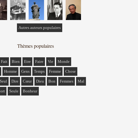
Autres auteurs populaires
Thèmes populaires
Fait
Bien
Etre
Faire
Vie
Monde
Homme
Gens
Temps
Femme
Chose
Seul
Dire
Cœur
Dieu
Bon
Femmes
Mal
ort
Seule
Bonheur