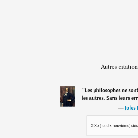
Autres citation
“
Les philosophes ne sont
les autres. Sans leurs er
―
Jules
XIXe [i.e. dix-neuvième] sièc