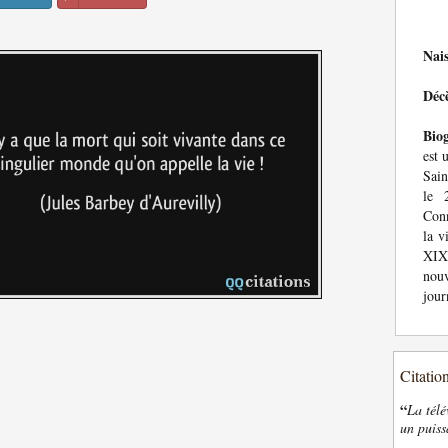
Nai
Déc
Bio
est 
Sai
le 
Conn
la v
XIX
nouv
jour
Citatio
“
La télé
un puiss