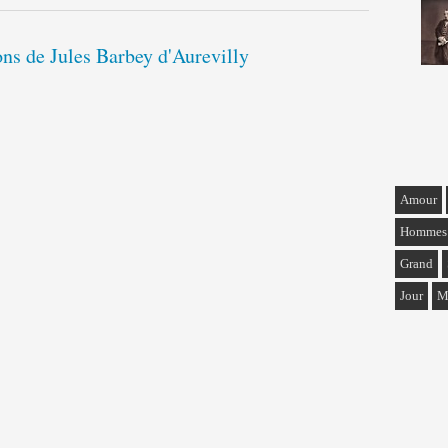
ions de Jules Barbey d'Aurevilly
Amour
Hommes
Grand
Jour
M