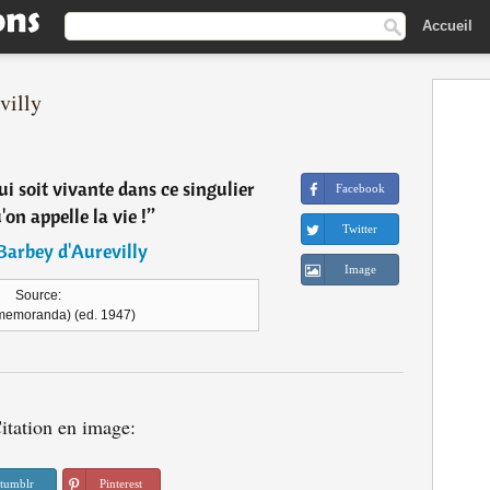
Accueil
villy
qui soit vivante dans ce singulier
Facebook
on appelle la vie !
”
Twitter
 Barbey d'Aurevilly
Image
Source:
memoranda) (ed. 1947)
itation en image:
tumblr
Pinterest