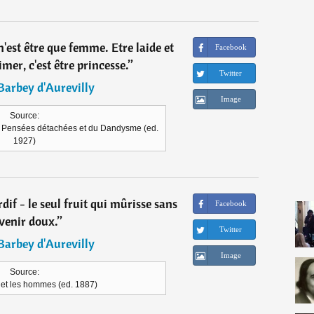
 n'est être que femme. Etre laide et
Facebook
imer, c'est être princesse.
”
Twitter
 Barbey d'Aurevilly
Image
Source:
de Pensées détachées et du Dandysme (ed.
1927)
rdif - le seul fruit qui mûrisse sans
Facebook
venir doux.
”
Twitter
 Barbey d'Aurevilly
Image
Source:
 et les hommes (ed. 1887)