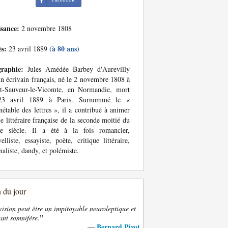
ssance:
2 novembre 1808
ès:
(à 80 ans)
23 avril 1889
graphie:
Jules Amédée Barbey d'Aurevilly
un écrivain français, né le 2 novembre 1808 à
nt-Sauveur-le-Vicomte, en Normandie, mort
23 avril 1889 à Paris. Surnommé le «
étable des lettres », il a contribué à animer
ie littéraire française de la seconde moitié du
e siècle. Il a été à la fois romancier,
elliste, essayiste, poète, critique littéraire,
naliste, dandy, et polémiste.
n du jour
vision peut être un impitoyable neuroleptique et
”
ant somnifère.
Bernard Pivot
—