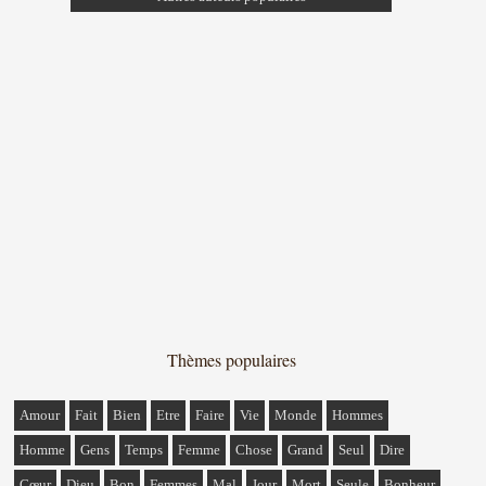
Thèmes populaires
Amour
Fait
Bien
Etre
Faire
Vie
Monde
Hommes
Homme
Gens
Temps
Femme
Chose
Grand
Seul
Dire
Cœur
Dieu
Bon
Femmes
Mal
Jour
Mort
Seule
Bonheur