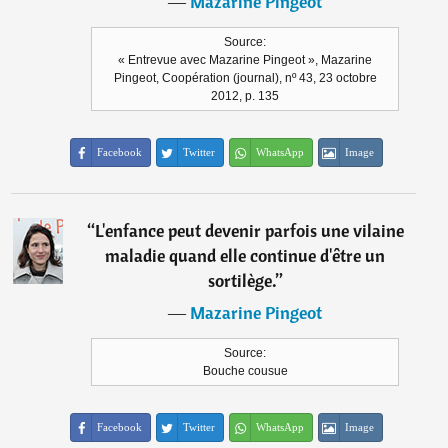
―
Mazarine Pingeot
Source:
« Entrevue avec Mazarine Pingeot », Mazarine
Pingeot, Coopération (journal), nº 43, 23 octobre
2012, p. 135
Facebook
Twitter
WhatsApp
Image
“
L'enfance peut devenir parfois une vilaine
maladie quand elle continue d'être un
sortilège.
”
―
Mazarine Pingeot
Source:
Bouche cousue
Facebook
Twitter
WhatsApp
Image