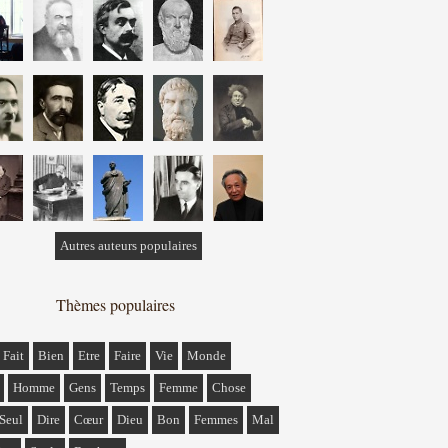
Autres auteurs populaires
Thèmes populaires
Fait
Bien
Etre
Faire
Vie
Monde
Homme
Gens
Temps
Femme
Chose
Seul
Dire
Cœur
Dieu
Bon
Femmes
Mal