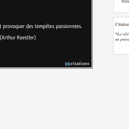
brit
Citatio
“
La télé
un puiss