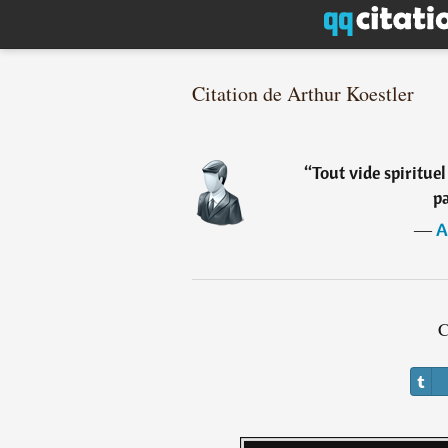
Citation de Arthur Koestler
“
Tout vide spiritue
p
―
A
C