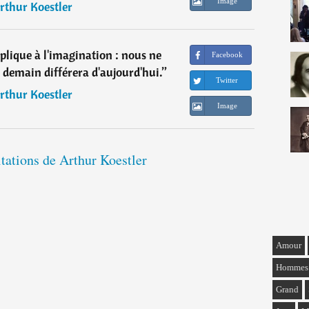
Image
rthur Koestler
applique à l'imagination : nous ne
Facebook
 demain différera d'aujourd'hui.
”
Twitter
rthur Koestler
Image
itations de Arthur Koestler
Amour
Hommes
Grand