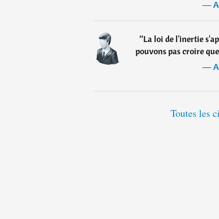
―
A
“
La loi de l'inertie s'
pouvons pas croire que
―
A
Toutes les c