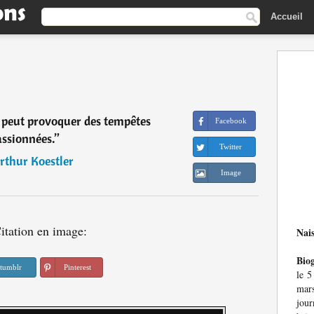
Accueil
l peut provoquer des tempêtes
Facebook
assionnées.
”
Twitter
rthur Koestler
Image
itation en image:
Nai
Bio
tumblr
Pinterest
le 5
mar
jour