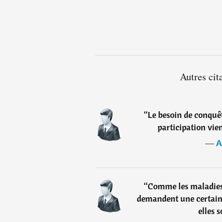
Autres cit
“
Le besoin de conquête
participation vi
―
A
“
Comme les maladies 
demandent une certaine
elles 