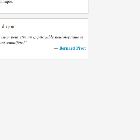
annique.
n du jour
vision peut être un impitoyable neuroleptique et
”
ant somnifère.
Bernard Pivot
—