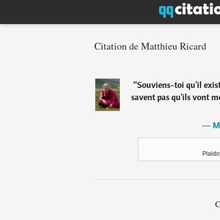
Citation de Matthieu Ricard
“
Souviens-toi qu'il exis
savent pas qu'ils vont mo
―
M
Plaido
C