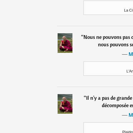
La Ci
“
Nous ne pouvons pas c
nous pouvons s
―
M
L'Ar
“
Il n'y a pas de grande
décomposée en 
―
M
Plaido