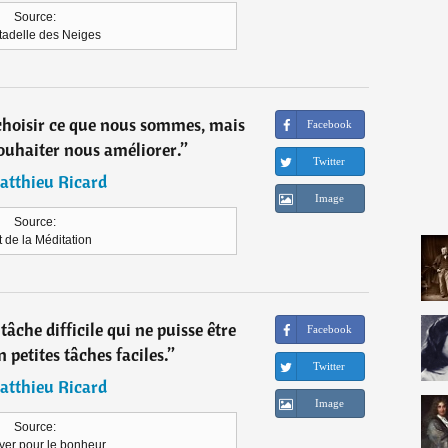
Source:
tadelle des Neiges
hoisir ce que nous sommes, mais
Facebook
ouhaiter nous améliorer.
”
Twitter
atthieu Ricard
Image
Source:
t de la Méditation
 tâche difficile qui ne puisse être
Facebook
petites tâches faciles.
”
Twitter
atthieu Ricard
Image
Source:
yer pour le bonheur