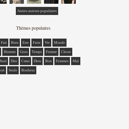
Autres auteurs populaires
Thèmes populaires
Fait
Bien
Etre
Faire
Vie
Monde
Homme
Gens
Temps
Femme
Chose
Seul
Dire
Cœur
Dieu
Bon
Femmes
Mal
ort
Seule
Bonheur