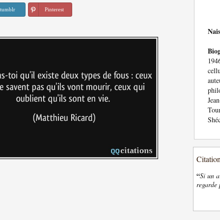
tumblr
Pinterest
Nai
Bio
1946
cel
aut
phil
Jean
Toum
Shéc
Citatio
“
Si un a
regarde 