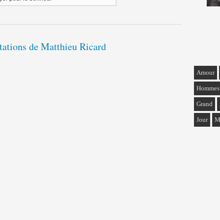
itations de Matthieu Ricard
Amour
Hommes
Grand
Jour
M