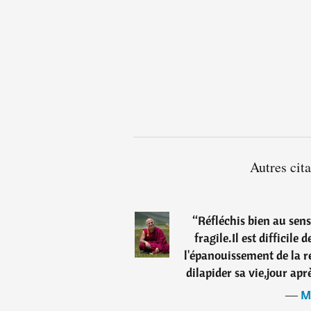
Autres cit
“
Réfléchis bien au sens
fragile.Il est difficile
l'épanouissement de la réa
dilapider sa vie,jour apr
―
M