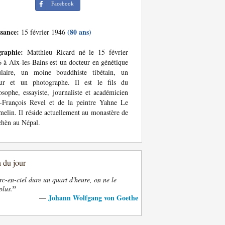
Facebook
ssance:
(80 ans)
15 février 1946
graphie:
Matthieu Ricard né le 15 février
 à Aix-les-Bains est un docteur en génétique
lulaire, un moine bouddhiste tibétain, un
eur et un photographe. Il est le fils du
osophe, essayiste, journaliste et académicien
-François Revel et de la peintre Yahne Le
elin. Il réside actuellement au monastère de
hèn au Népal.
n du jour
rc-en-ciel dure un quart d'heure, on ne le
”
plus.
Johann Wolfgang von Goethe
—