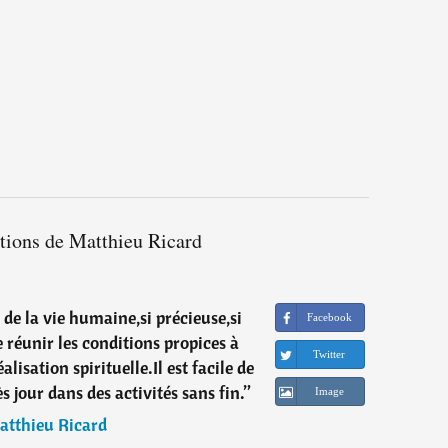
ations de Matthieu Ricard
 de la vie humaine,si précieuse,si
Facebook
 de réunir les conditions propices à
Twitter
lisation spirituelle.Il est facile de
ès jour dans des activités sans fin.
”
Image
atthieu Ricard