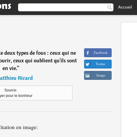
Accueil
te deux types de fous : ceux qui ne
Facebook
urir, ceux qui oublient qu'ils sont
Twitter
en vie.
”
Image
atthieu Ricard
Source:
yer pour le bonheur
itation en image: