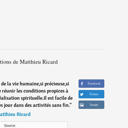
ations de Matthieu Ricard
 de la vie humaine,si précieuse,si
Facebook
 de réunir les conditions propices à
Twitter
lisation spirituelle.Il est facile de
ès jour dans des activités sans fin.
”
Image
atthieu Ricard
Source: