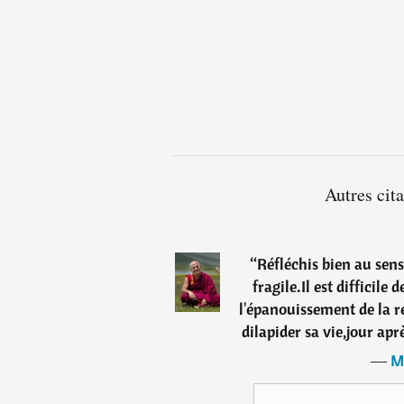
Autres cit
“
Réfléchis bien au sens
fragile.Il est difficile
l'épanouissement de la réa
dilapider sa vie,jour apr
―
M