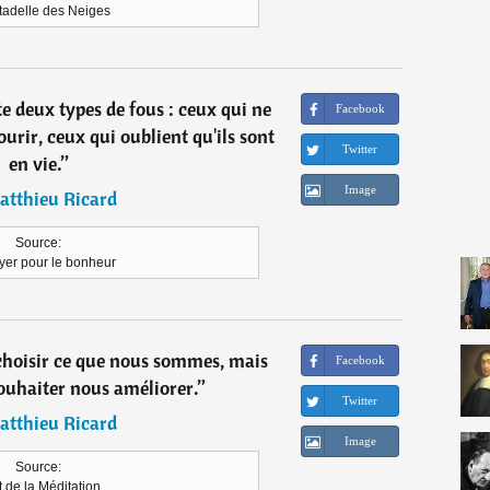
tadelle des Neiges
te deux types de fous : ceux qui ne
Facebook
urir, ceux qui oublient qu'ils sont
Twitter
en vie.
”
Image
atthieu Ricard
Source:
yer pour le bonheur
hoisir ce que nous sommes, mais
Facebook
ouhaiter nous améliorer.
”
Twitter
atthieu Ricard
Image
Source:
t de la Méditation