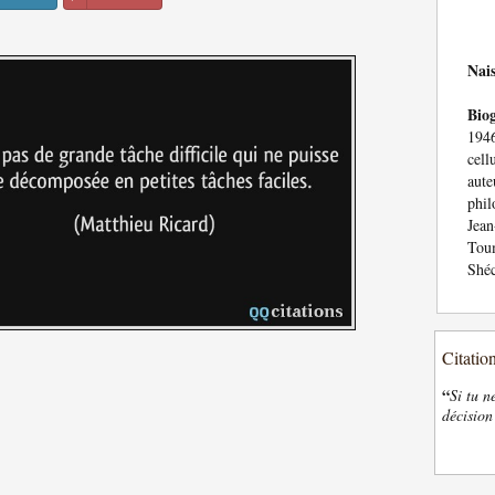
Nai
Bio
1946
cel
aut
phil
Jean
Toum
Shéc
Citatio
“
Si tu n
décision