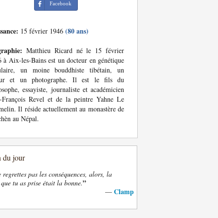
Facebook
ssance:
(80 ans)
15 février 1946
graphie:
Matthieu Ricard né le 15 février
 à Aix-les-Bains est un docteur en génétique
lulaire, un moine bouddhiste tibétain, un
eur et un photographe. Il est le fils du
osophe, essayiste, journaliste et académicien
-François Revel et de la peintre Yahne Le
elin. Il réside actuellement au monastère de
hèn au Népal.
n du jour
e regrettes pas les conséquences, alors, la
”
 que tu as prise était la bonne.
Clamp
—