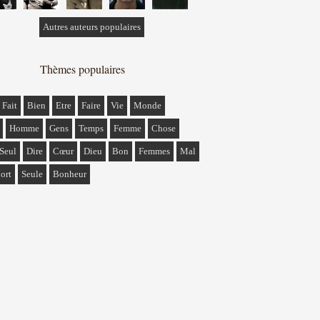
Autres auteurs populaires
Thèmes populaires
Fait
Bien
Etre
Faire
Vie
Monde
Homme
Gens
Temps
Femme
Chose
Seul
Dire
Cœur
Dieu
Bon
Femmes
Mal
ort
Seule
Bonheur