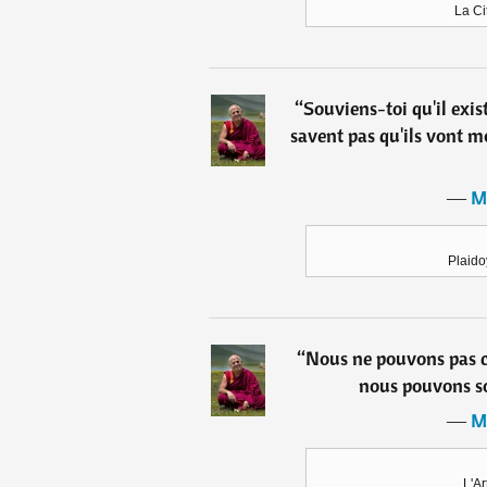
La Ci
“
Souviens-toi qu'il exis
savent pas qu'ils vont mo
―
M
Plaido
“
Nous ne pouvons pas c
nous pouvons s
―
M
L'Ar