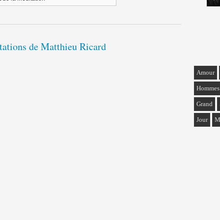
itations de Matthieu Ricard
Amour
Hommes
Grand
Jour
M