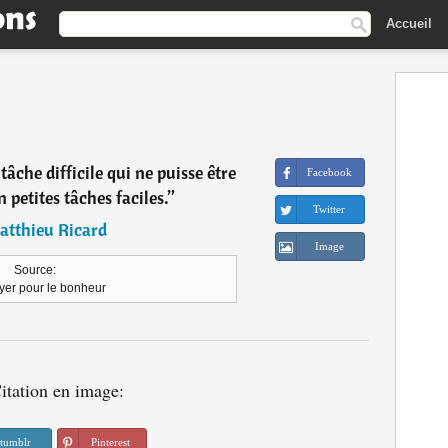
Accueil
 tâche difficile qui ne puisse être
Facebook
petites tâches faciles.
”
Twitter
atthieu Ricard
Image
Source:
yer pour le bonheur
itation en image:
tumblr
Pinterest