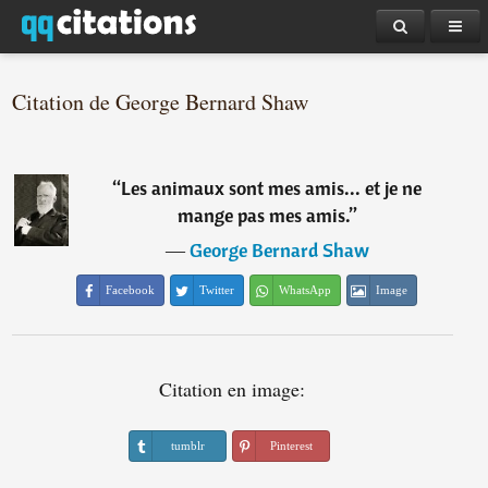
Citation de George Bernard Shaw
“
Les animaux sont mes amis... et je ne
mange pas mes amis.
”
―
George Bernard Shaw
Facebook
Twitter
WhatsApp
Image
Citation en image:
tumblr
Pinterest