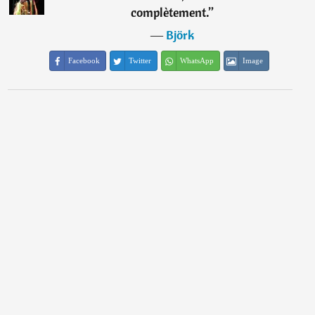
complètement.
”
―
Björk
Facebook
Twitter
WhatsApp
Image