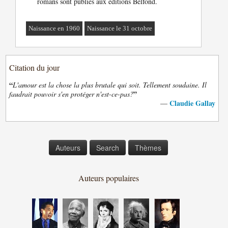
romans sont publiés aux éditions Belfond.
Naissance en 1960
Naissance le 31 octobre
Citation du jour
“
L'amour est la chose la plus brutale qui soit. Tellement soudaine. Il
”
faudrait pouvoir s'en protéger n'est-ce-pas?
Claudie Gallay
—
Auteurs
Search
Thèmes
Auteurs populaires