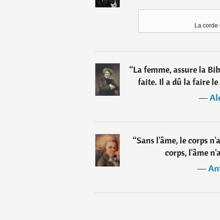
La corde 
“
La femme, assure la Bibl
faite. Il a dû la faire 
―
Al
“
Sans l'âme, le corps n'
corps, l'âme n'
―
Ant