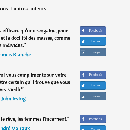
ions d'autres auteurs
lus efficace qu'une rengaine, pour
Facebook
n et la docilité des masses, comme
Twitter
s individus.
”
Image
rancis Blanche
mi vous complimente sur votre
Facebook
tre certain qu'il trouve que vous
Twitter
vez vieilli.
”
Image
―
John Irving
 le rêve, les femmes l'incarnent.
”
Facebook
ndré Malraux
Twitter