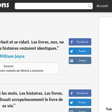
Accueil
ait et se ridait. Les livres, eux, ne
Facebook
 histoires restaient identiques.
”
Twitter
William Joyce
Image
Source:
ivres volants de Morris Lessmore
es mots. Les histoires. Les livres.
Facebook
lissait scrupuleusement le livre de
Twitter
sa vie.
”
Nai
Image