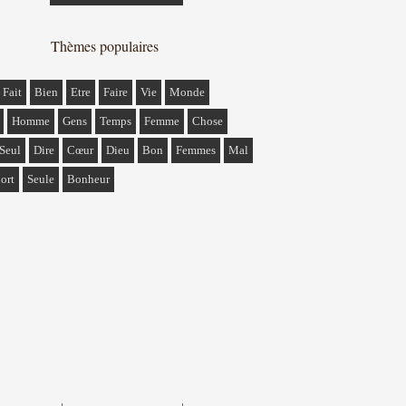
Thèmes populaires
Fait
Bien
Etre
Faire
Vie
Monde
Homme
Gens
Temps
Femme
Chose
Seul
Dire
Cœur
Dieu
Bon
Femmes
Mal
ort
Seule
Bonheur