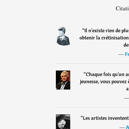
Citat
“
Il n'existe rien de p
obtenir la crétinisatio
de
―
F
“
Chaque fois qu'un a
jeunesse, vous pouvez ê
a
“
Les artistes inventent
―
A