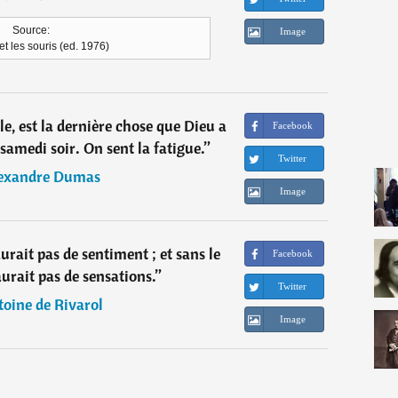
Source:
Image
et les souris (ed. 1976)
e, est la dernière chose que Dieu a
Facebook
le samedi soir. On sent la fatigue.
”
Twitter
exandre Dumas
Image
aurait pas de sentiment ; et sans le
Facebook
aurait pas de sensations.
”
Twitter
oine de Rivarol
Image