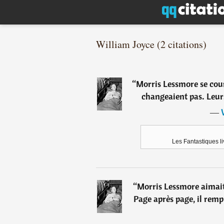
William Joyce (2 citations)
“
Morris Lessmore se courb
changeaient pas. Leurs
―
Les Fantastiques l
“
Morris Lessmore aimait l
Page après page, il remp