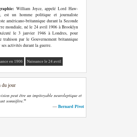
graphie:
William Joyce, appelé Lord Haw-
, est un homme politique et journaliste
iste américano-britannique durant la Seconde
re mondiale, né le 24 avril 1906 à Brooklyn
exécuté le 3 janvier 1946 à Londres, pour
e trahison par le Gouvernement britannique
 ses activités durant la guerre.
sance en 1906
Naissance le 24 avril
n du jour
vision peut être un impitoyable neuroleptique et
”
ant somnifère.
Bernard Pivot
—