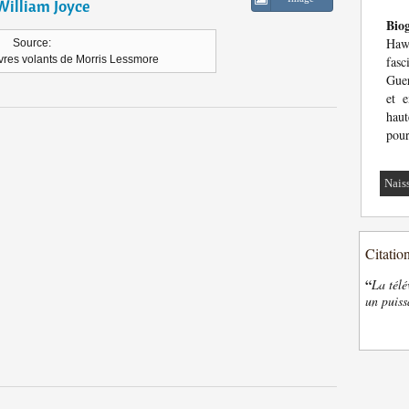
William Joyce
Bio
Haw
Source:
ivres volants de Morris Lessmore
fasc
Guer
et 
haut
pour
Nais
Citatio
“
La télé
un puiss