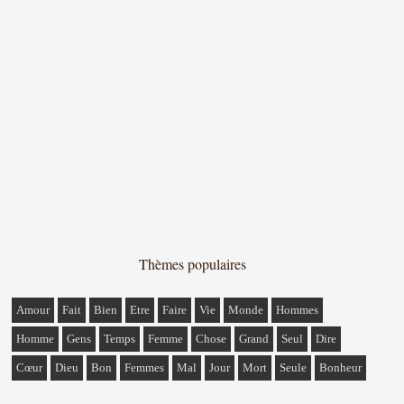
Thèmes populaires
Amour
Fait
Bien
Etre
Faire
Vie
Monde
Hommes
Homme
Gens
Temps
Femme
Chose
Grand
Seul
Dire
Cœur
Dieu
Bon
Femmes
Mal
Jour
Mort
Seule
Bonheur