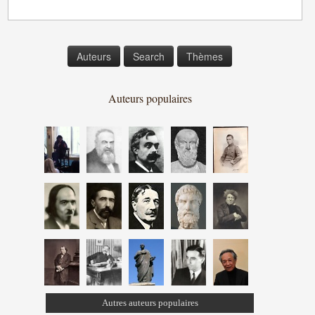
Auteurs
Search
Thèmes
Auteurs populaires
Autres auteurs populaires