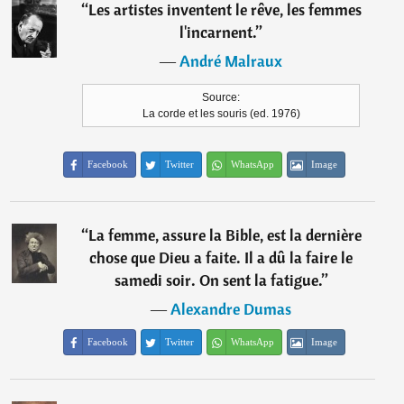
“
Les artistes inventent le rêve, les femmes
l'incarnent.
”
―
André Malraux
Source:
La corde et les souris (ed. 1976)
Facebook
Twitter
WhatsApp
Image
“
La femme, assure la Bible, est la dernière
chose que Dieu a faite. Il a dû la faire le
samedi soir. On sent la fatigue.
”
―
Alexandre Dumas
Facebook
Twitter
WhatsApp
Image