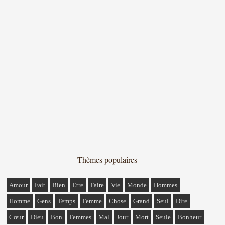
Thèmes populaires
Amour
Fait
Bien
Etre
Faire
Vie
Monde
Hommes
Homme
Gens
Temps
Femme
Chose
Grand
Seul
Dire
Cœur
Dieu
Bon
Femmes
Mal
Jour
Mort
Seule
Bonheur