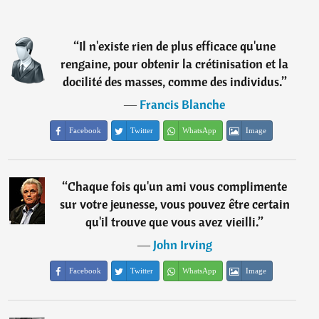
“
Il n'existe rien de plus efficace qu'une
rengaine, pour obtenir la crétinisation et la
docilité des masses, comme des individus.
”
―
Francis Blanche
Facebook
Twitter
WhatsApp
Image
“
Chaque fois qu'un ami vous complimente
sur votre jeunesse, vous pouvez être certain
qu'il trouve que vous avez vieilli.
”
―
John Irving
Facebook
Twitter
WhatsApp
Image