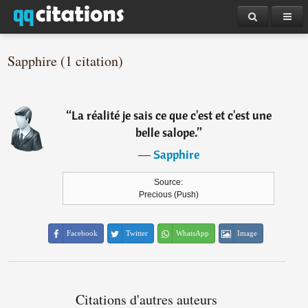
Sapphire (1 citation)
“
La réalité je sais ce que c'est et c'est une
belle salope.
”
―
Sapphire
Source:
Precious (Push)
Facebook
Twitter
WhatsApp
Image
Citations d'autres auteurs