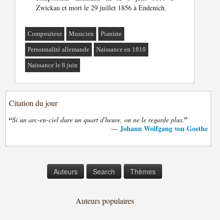
Zwickau et mort le 29 juillet 1856 à Endenich.
Compositeur
Musicien
Pianiste
Personnalité allemande
Naissance en 1810
Naissance le 8 juin
Citation du jour
“
”
Si un arc-en-ciel dure un quart d'heure, on ne le regarde plus.
Johann Wolfgang von Goethe
—
Auteurs
Search
Thèmes
Auteurs populaires