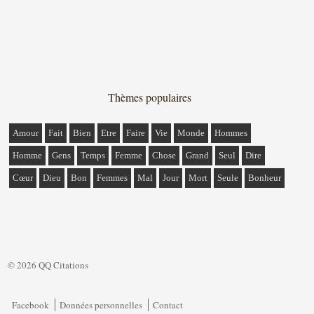
Thèmes populaires
Amour
Fait
Bien
Etre
Faire
Vie
Monde
Hommes
Homme
Gens
Temps
Femme
Chose
Grand
Seul
Dire
Cœur
Dieu
Bon
Femmes
Mal
Jour
Mort
Seule
Bonheur
© 2026 QQ Citations
Facebook
Données personnelles
Contact