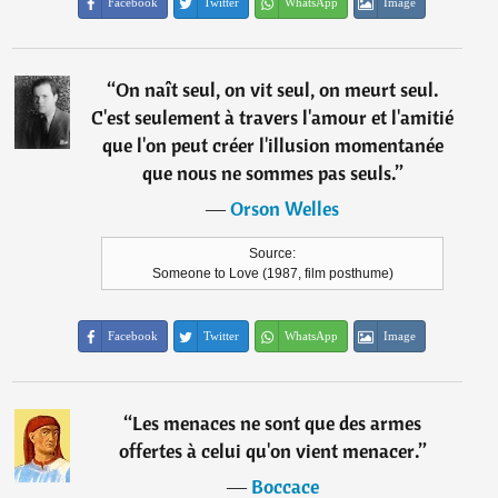
Facebook
Twitter
WhatsApp
Image
“
On naît seul, on vit seul, on meurt seul.
C'est seulement à travers l'amour et l'amitié
que l'on peut créer l'illusion momentanée
que nous ne sommes pas seuls.
”
―
Orson Welles
Source:
Someone to Love (1987, film posthume)
Facebook
Twitter
WhatsApp
Image
“
Les menaces ne sont que des armes
offertes à celui qu'on vient menacer.
”
―
Boccace