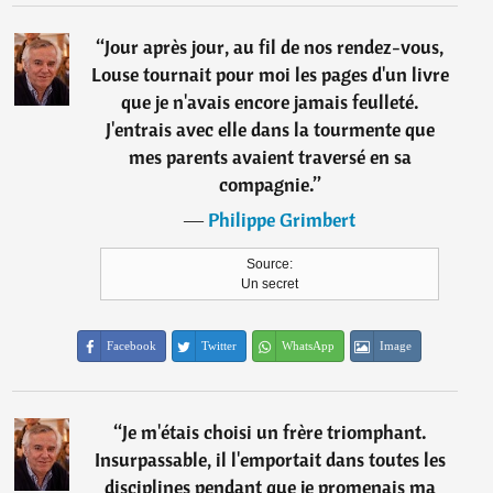
“
Jour après jour, au fil de nos rendez-vous,
Louse tournait pour moi les pages d'un livre
que je n'avais encore jamais feulleté.
J'entrais avec elle dans la tourmente que
mes parents avaient traversé en sa
compagnie.
”
―
Philippe Grimbert
Source:
Un secret
Facebook
Twitter
WhatsApp
Image
“
Je m'étais choisi un frère triomphant.
Insurpassable, il l'emportait dans toutes les
disciplines pendant que je promenais ma