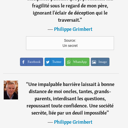
fragilité sous le regard de mon père,
ignorant l'éclair de déception qui le
traversait.
”
―
Philippe Grimbert
Source:
Un secret
Facebook
Twitter
WhatsApp
Image
“
Une impalpable barrière laissait à bonne
distance de moi oncles, tantes, grands-
parents, interdisant les questions,
repoussant toute confidence. Une société
secrète, liée par un deuil impossible
”
―
Philippe Grimbert