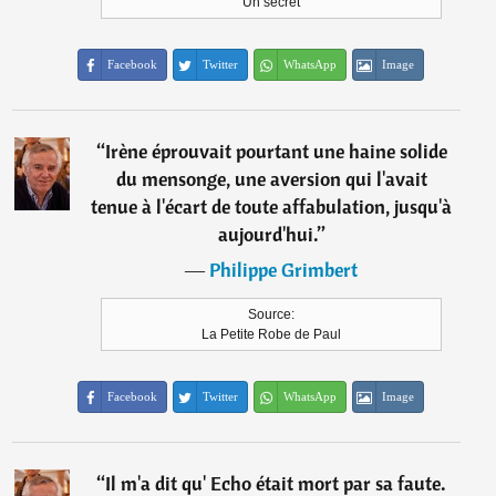
Un secret
Facebook
Twitter
WhatsApp
Image
“
Irène éprouvait pourtant une haine solide
du mensonge, une aversion qui l'avait
tenue à l'écart de toute affabulation, jusqu'à
aujourd'hui.
”
―
Philippe Grimbert
Source:
La Petite Robe de Paul
Facebook
Twitter
WhatsApp
Image
“
Il m'a dit qu' Echo était mort par sa faute.