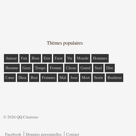
Thèmes populaires
Amour
Fait
Bien
Etre
Faire
Vie
Monde
Hommes
Homme
Gens
Temps
Femme
Chose
Grand
Seul
Dire
Cœur
Dieu
Bon
Femmes
Mal
Jour
Mort
Seule
Bonheur
© 2026 QQ Citations
Facebook
Données personnelles
Contact