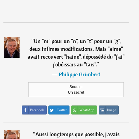
“
Un "m" pour un "n", un "t" pour un "g",
deux infimes modifications. Mais "aime"
avait recouvert "haine", dépossédé du "j'ai"
j'obéissais au "tais".
”
―
Philippe Grimbert
Source:
Un secret
Facebook
Twitter
WhatsApp
Image
“
Aussi longtemps que possible, j'avais