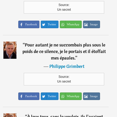
Source:
Un secret
Facebook
Twitter
WhatsApp
Image
“
Pour autant je ne succombais plus sous le
poids de ce silence, je le portais et il étoffait
mes épaules.
”
―
Philippe Grimbert
Source:
Un secret
Facebook
Twitter
WhatsApp
Image
“
À leur tour, sans le vouloir, ils l'avaient