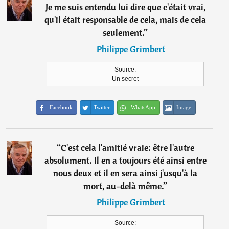
Je me suis entendu lui dire que c'était vrai,
qu'il était responsable de cela, mais de cela
seulement.
”
―
Philippe Grimbert
Source:
Un secret
Facebook
Twitter
WhatsApp
Image
“
C'est cela l'amitié vraie: être l'autre
absolument. Il en a toujours été ainsi entre
nous deux et il en sera ainsi j'usqu'à la
mort, au-delà même.
”
―
Philippe Grimbert
Source: