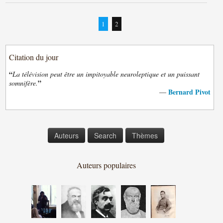
1
2
Citation du jour
“
La télévision peut être un impitoyable neuroleptique et un puissant
”
somnifère.
Bernard Pivot
—
Auteurs
Search
Thèmes
Auteurs populaires