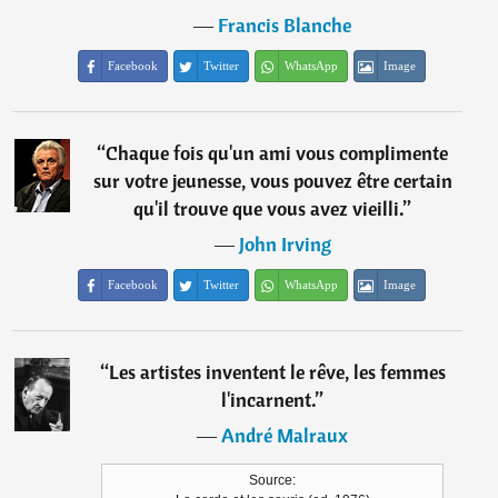
―
Francis Blanche
Facebook
Twitter
WhatsApp
Image
“
Chaque fois qu'un ami vous complimente
sur votre jeunesse, vous pouvez être certain
qu'il trouve que vous avez vieilli.
”
―
John Irving
Facebook
Twitter
WhatsApp
Image
“
Les artistes inventent le rêve, les femmes
l'incarnent.
”
―
André Malraux
Source: