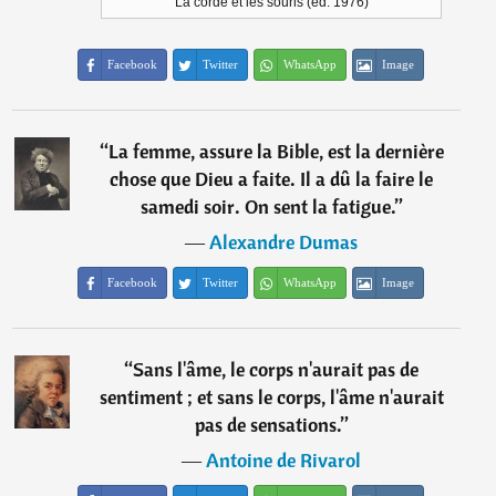
La corde et les souris (ed. 1976)
Facebook
Twitter
WhatsApp
Image
“
La femme, assure la Bible, est la dernière
chose que Dieu a faite. Il a dû la faire le
samedi soir. On sent la fatigue.
”
―
Alexandre Dumas
Facebook
Twitter
WhatsApp
Image
“
Sans l'âme, le corps n'aurait pas de
sentiment ; et sans le corps, l'âme n'aurait
pas de sensations.
”
―
Antoine de Rivarol