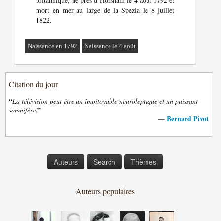
britannique, né près d’Horsham le 4 août 1792 et
mort en mer au large de la Spezia le 8 juillet
1822.
Naissance en 1792
Naissance le 4 août
Citation du jour
“
La télévision peut être un impitoyable neuroleptique et un puissant
”
somnifère.
Bernard Pivot
—
Auteurs
Search
Thèmes
Auteurs populaires