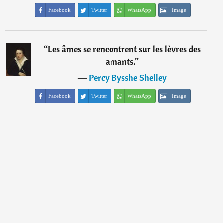
Facebook
Twitter
WhatsApp
Image
“
Les âmes se rencontrent sur les lèvres des
amants.
”
―
Percy Bysshe Shelley
Facebook
Twitter
WhatsApp
Image