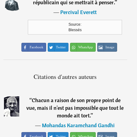
républicain qui se mettrait à penser.
”
―
Percival Everett
Source:
Blessés
Facebook
Twitter
WhatsApp
Image
Citations d'autres auteurs
“
Chacun a raison de son propre point de
vue, mais il n'est pas impossible que tout le
monde ait tort.
”
―
Mohandas Karamchand Gandhi
Facebook
Twitter
WhatsApp
Image