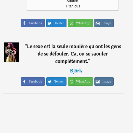
Source:
Titanicus
Facebook
Twitter
WhatsApp
Image
“
Le sexe est la seule manière qu'ont les gens
de se défouler. Ca, ou se saouler
complètement.
”
―
Björk
Facebook
Twitter
WhatsApp
Image