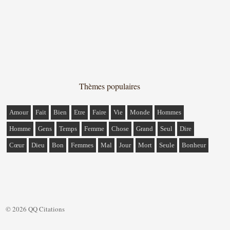
Thèmes populaires
Amour
Fait
Bien
Etre
Faire
Vie
Monde
Hommes
Homme
Gens
Temps
Femme
Chose
Grand
Seul
Dire
Cœur
Dieu
Bon
Femmes
Mal
Jour
Mort
Seule
Bonheur
© 2026 QQ Citations