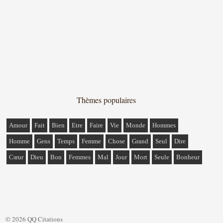
Thèmes populaires
Amour
Fait
Bien
Etre
Faire
Vie
Monde
Hommes
Homme
Gens
Temps
Femme
Chose
Grand
Seul
Dire
Cœur
Dieu
Bon
Femmes
Mal
Jour
Mort
Seule
Bonheur
© 2026 QQ Citations