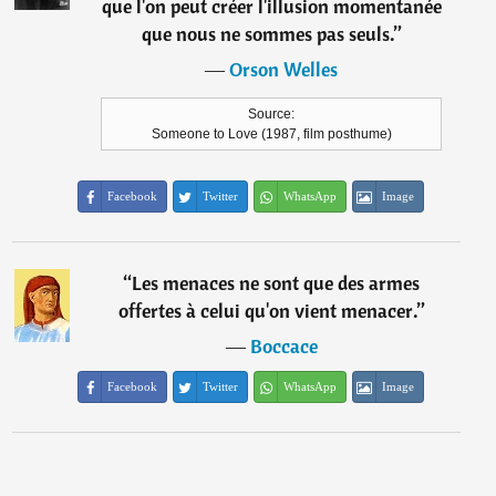
que l'on peut créer l'illusion momentanée
que nous ne sommes pas seuls.
”
―
Orson Welles
Source:
Someone to Love (1987, film posthume)
Facebook
Twitter
WhatsApp
Image
“
Les menaces ne sont que des armes
offertes à celui qu'on vient menacer.
”
―
Boccace
Facebook
Twitter
WhatsApp
Image