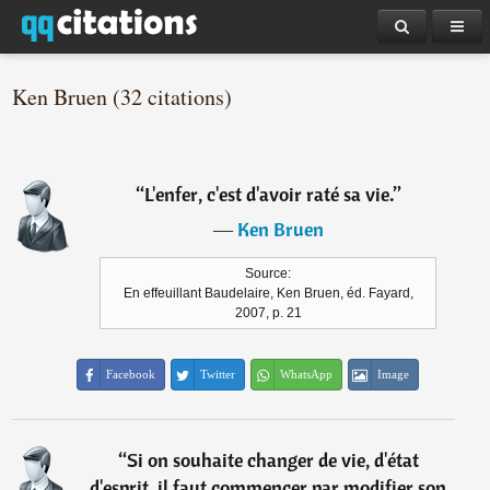
Ken Bruen (32 citations)
“
L'enfer, c'est d'avoir raté sa vie.
”
―
Ken Bruen
Source:
En effeuillant Baudelaire, Ken Bruen, éd. Fayard,
2007, p. 21
Facebook
Twitter
WhatsApp
Image
“
Si on souhaite changer de vie, d'état
d'esprit, il faut commencer par modifier son