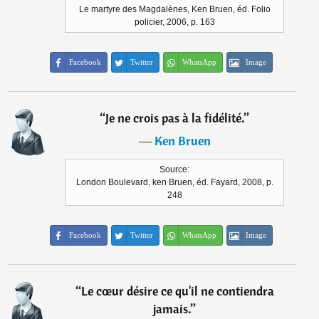
Le martyre des Magdalènes, Ken Bruen, éd. Folio
policier, 2006, p. 163
Facebook
Twitter
WhatsApp
Image
“
Je ne crois pas à la fidélité.
”
―
Ken Bruen
Source:
London Boulevard, ken Bruen, éd. Fayard, 2008, p.
248
Facebook
Twitter
WhatsApp
Image
“
Le cœur désire ce qu'il ne contiendra
jamais.
”