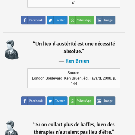
41
Facebook
Twitter
WhatsApp
Image
“
Un lieu d'austérité est une nécessité
absolue.
”
―
Ken Bruen
Source:
London Boulevard, Ken Bruen, éd. Fayard, 2008, p.
144
Facebook
Twitter
WhatsApp
Image
“
Si on collait plus de baffes, bien des
thérapies n'auraient pas lieu d'être.
”