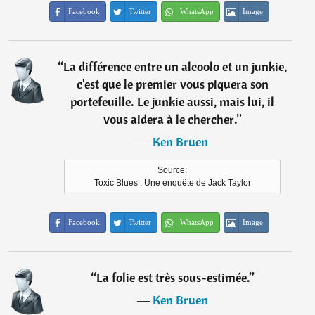
Facebook
Twitter
WhatsApp
Image
“
La différence entre un alcoolo et un junkie,
c'est que le premier vous piquera son
portefeuille. Le junkie aussi, mais lui, il
vous aidera à le chercher.
”
―
Ken Bruen
Source:
Toxic Blues : Une enquête de Jack Taylor
Facebook
Twitter
WhatsApp
Image
“
La folie est très sous-estimée.
”
―
Ken Bruen